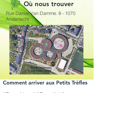
Où nous trouver
Rue Daniel Van Damme. 8 - 1070
Anderlecht
Comment arriver aux Petits Trèfles
° Tram : 81, arrêt " Frans Hals"
° Bus : Stib, ligne 75, arrêt "Bizet"
De Lijn, lignes
141,142,144,153,154,
155,
170, 171, arrêt "Het
Rad"